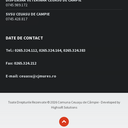
DISPENSAR VETERINAR CEUASU DE CAMPIE
0745.989.172
SVSU CEUASU DE CAMPIE
0745.428.817
DATE DE CONTACT
Tel.: 0265.324.112, 0265.324.164, 0265.324.383
Fax: 0265.324.212
E-mail: ceuasu@cjmures.ro
Toate Drepturile Rezervate © 2026 Comuna Ceuașu de Câmpie - Developed by
Highsoft Solutions